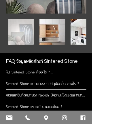
ข้อมูลผลิตภัณฑ์
FAQ
Sintered Stone
หิน Sintered Stone คืออะไร ?

Sintered Stone คือวัสดุปิดผิวระดับพรีเมียม ที่ผลิตจาก
Sintered Stone แตกต่างจากวัสดุชนิดอื่นอย่างไร ?

แร่ธรรมชาติแท้ ผ่านกระบวนการความร้อนและแรงดันสูง
เลียนแบบการเกิดของหินตามธรรมชาติ ใช้เทคโนโลยีขั้นสูง
Sintered Stone แตกต่างจากหินอ่อน หินแกรนิต และหิน
คอลเลกชันทั้งหมดของ Neolith มีความแข็งแรงและทนทาน
ในการทำให้วัสดุมีความแข็งแรง ทนรอยขีดข่วน ทนความ
ควอตซ์ ตรงที่มีความแข็งแรงมากกว่า ทนความร้อนได้สูง
เท่ากันหรือไม่ ?

ร้อน และดูดซึมน้ำต่ำ เหมาะสำหรับใช้ในงานตกแต่งภายใน
โดยไม่เปลี่ยนสี ไม่ซึมน้ำ ไม่เป็นคราบง่าย และมีผิวสัมผัสที่
Sintered Stone เหมาะกับงานแบบไหน ?

และภายนอก เช่น ท็อปครัว ผนัง พื้น และเฟอร์นิเจอร์
ถูกสุขอนามัย จึงเหมาะสำหรับพื้นที่ใช้งานหนัก เช่น ครัว 
ใช่ คอลเลกชันทั้งหมดของ Neolith มีคุณสมบัติทาง
หรือห้องน้ำ อีกทั้งยังมีลวดลายเสมือนหินธรรมชาติ ให้
เทคนิคเหมือนกันทุกประการ ตราบใดที่มีความหนาหรือผิว
Sintered Stone เหมาะกับงานตกแต่งที่ต้องการความ
จุดเด่นของ Sintered Stone คืออะไร ?

ความสวยงามระดับลักชัวรี
สัมผัสในรูปแบบเดียวกัน 

ทนทานและสวยงามในระยะยาว เช่น ท็อปครัว ไอส์แลนด์ 
ผนังตกแต่ง พื้นภายใน พื้นภายนอก ผนังภายนอก
จุดเด่นหลักของ Sintered Stone คือความแข็งแรง ทน